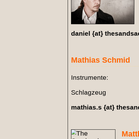
daniel {at} thesands
Mathias Schmid
Instrumente:
Schlagzeug
mathias.s {at} thesa
Matt