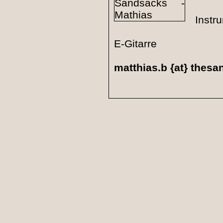
Instr
E-Gitarre
matthias.b {at} thes