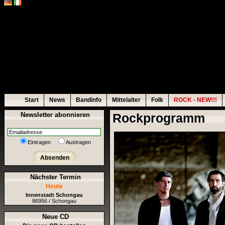
Start
News
Bandinfo
Mittelalter
Folk
ROCK - NEW!!!
Newsletter abonnieren
Rockprogramm
Eintragen
Austragen
Absenden
Nächster Termin
Heute
Innenstadt Schongau
86956 / Schongau
Neue CD