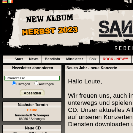
Start
News
Bandinfo
Mittelalter
Folk
ROCK - NEW!!!
Newsletter abonnieren
Neues Jahr - neue Konzerte
Hallo Leute,
Eintragen
Austragen
Absenden
Wir freuen uns, auch i
unterwegs und spielen
Nächster Termin
CD. Unser aktuelles 
Heute
Innenstadt Schongau
auf unseren Konzerten
86956 / Schongau
Diensten downloaden 
Neue CD