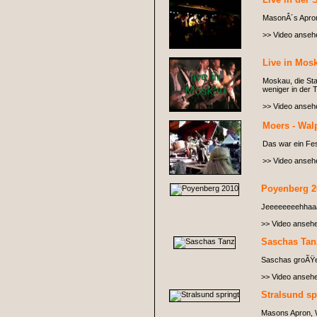
MasonÂ´s Apro
>> Video anseh
Live in Mos
Moskau, die Sta
weniger in der
>> Video anseh
Moers - Wal
Das war ein Fes
>> Video anseh
Poyenberg 2
Jeeeeeeeehhaa
>> Video anseh
Saschas Tan
Saschas groÃŸer 
>> Video anseh
Stralsund sp
Masons Apron, Wi