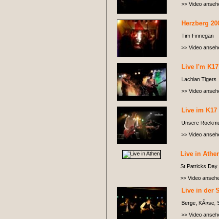
>> Video anseh
Herzberg 20
Tim Finnegan
>> Video anseh
Live I'm K17
Lachlan Tigers
>> Video anseh
Live im K17 
Unsere Rockmug
>> Video anseh
Live in Athe
St.Patricks Day 
>> Video anseh
Live in der 
Berge, KÃ¤se, S
>> Video anseh