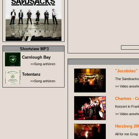
Shortview MP3
Carnlough Bay
>>Song anhören
"Jocobites" 
Totentanz
The Sandsacks i
>>Song anhören
>> Video anseh
Chartres - Ce
Konzert in Frank
>> Video anseh
Herzberg 20
All for me Grog