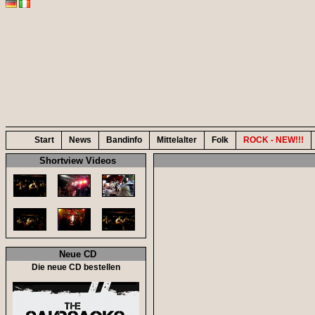
Start
News
Bandinfo
Mittelalter
Folk
ROCK - NEW!!!
Shortview Videos
Neue CD
Die neue CD bestellen