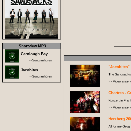
Shortview MP3
Carnlough Bay
>>Song anhören
"Jocobites" 
Jacobites
The Sandsacks i
>>Song anhören
>> Video anseh
Chartres - Ce
Konzert in Frank
>> Video anseh
Herzberg 20
All for me Grog