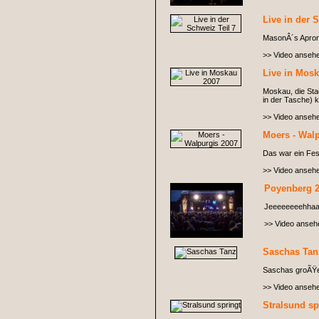
Live in der 
MasonÂ´s Apro
>> Video anseh
Live in Mos
Moskau, die Sta
in der Tasche)
>> Video anseh
Moers - Wal
Das war ein Fest
>> Video anseh
Poyenberg 
Jeeeeeeeehhaa
>> Video anseh
Saschas Tan
Saschas groÃŸer 
>> Video anseh
Stralsund sp