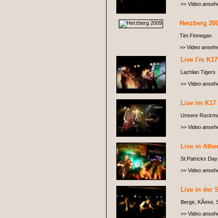
>> Video anseh
Herzberg 20
Tim Finnegan
>> Video anseh
Live I'm K17
Lachlan Tigers
>> Video anseh
Live im K17 
Unsere Rockmug
>> Video anseh
Live in Athe
St.Patricks Day 
>> Video anseh
Live in der 
Berge, KÃ¤se, S
>> Video anseh