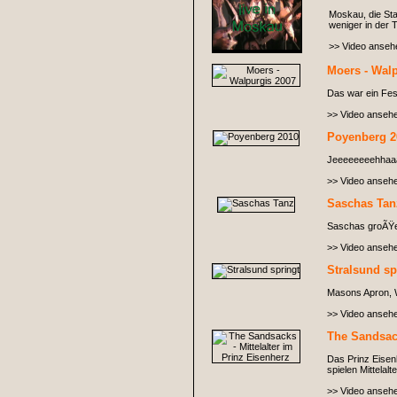
Moskau, die Sta
weniger in der
>> Video anseh
Moers - Wal
Das war ein Fest
>> Video anseh
Poyenberg 2
Jeeeeeeeehhaa
>> Video anseh
Saschas Tan
Saschas groÃŸer 
>> Video anseh
Stralsund sp
Masons Apron, Wi
>> Video anseh
The Sandsack
Das Prinz Eisen
spielen Mittelal
>> Video anseh