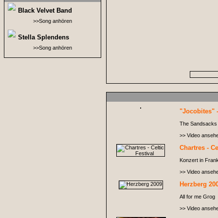
Black Velvet Band
>>Song anhören
Stella Splendens
>>Song anhören
"Jocobites" -
The Sandsacks i
>> Video anseh
Chartres - Ce
Konzert in Frank
>> Video anseh
Herzberg 20
All for me Grog
>> Video anseh