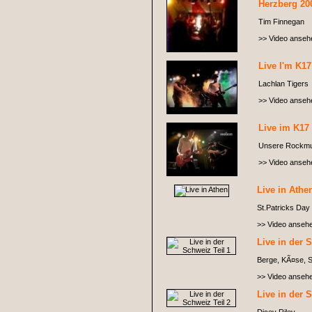
Herzberg 20
Tim Finnegan
>> Video anseh
Live I'm K17
Lachlan Tigers
>> Video anseh
Live im K17 
Unsere Rockmug
>> Video anseh
Live in Athe
St.Patricks Day 
>> Video anseh
Live in der 
Berge, KÃ¤se, S
>> Video anseh
Live in der 