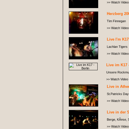
>> Watch Video
Herzberg 20
Tim Finnegan
>> Watch Video
Live I'm K17
Lachlan Tigers
>> Watch Video
Live im K17 
Unsere Rockmug
>> Watch Video
Live in Athe
St.Patricks Day 
>> Watch Video
Live in der 
Berge, KÃ¤se, S
>> Watch Video