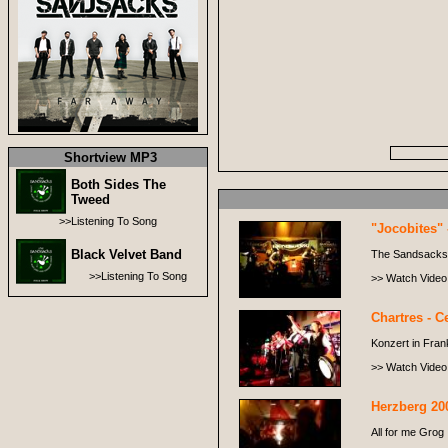
Shortview MP3
Both Sides The
Tweed
>>Listening To Song
"Jocobites" 
Black Velvet Band
The Sandsacks i
>>Listening To Song
>> Watch Video
Chartres - Ce
Konzert in Frank
>> Watch Video
Herzberg 20
All for me Grog