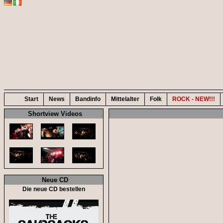
Start
News
Bandinfo
Mittelalter
Folk
ROCK - NEW!!!
Shortview Videos
Neue CD
Die neue CD bestellen