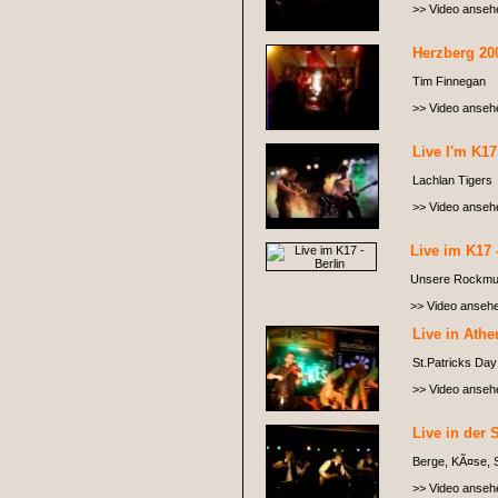
>> Video anseh
Herzberg 20
Tim Finnegan
>> Video anseh
Live I'm K17
Lachlan Tigers
>> Video anseh
Live im K17 
Unsere Rockmug
>> Video anseh
Live in Athe
St.Patricks Day 
>> Video anseh
Live in der 
Berge, KÃ¤se, S
>> Video anseh