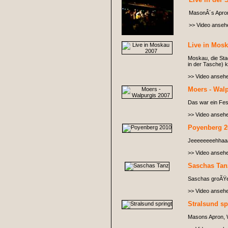
MasonÂ´s Apro
>> Video anseh
Live in Mos
Moskau, die Sta
in der Tasche)
>> Video anseh
Moers - Wal
Das war ein Fest
>> Video anseh
Poyenberg 2
Jeeeeeeeehhaa
>> Video anseh
Saschas Tan
Saschas groÃŸer 
>> Video anseh
Stralsund sp
Masons Apron, Wi