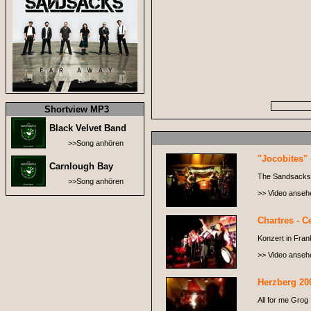
Shortview MP3
Black Velvet Band
>>Song anhören
"Jocobites" 
Carnlough Bay
The Sandsacks i
>>Song anhören
>> Video anseh
Chartres - Ce
Konzert in Frank
>> Video anseh
Herzberg 20
All for me Grog