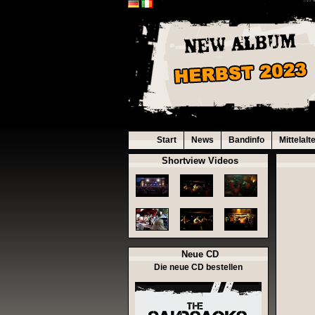
Start
News
Bandinfo
Mittelalt
Shortview Videos
Neue CD
Die neue CD bestellen