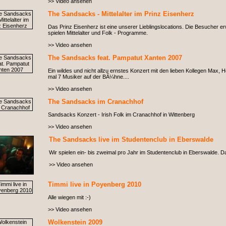
>> Video ansehen
The Sandsacks - Mittelalter im Prinz Eisenherz
Das Prinz Eisenherz ist eine unserer Lieblingslocations. Die Besucher 
spielen Mittelalter und Folk - Programme.
>> Video ansehen
The Sandsacks feat. Pampatut Xanten 2007
Ein wildes und nicht allzu ernstes Konzert mit den lieben Kollegen Max,
mal 7 Musiker auf der BÃ¼hne....
>> Video ansehen
The Sandsacks im Cranachhof
Sandsacks Konzert - Irish Folk im Cranachhof in Wittenberg
>> Video ansehen
The Sandsacks live im Studentenclub in Eberswalde
Wir spielen ein- bis zweimal pro Jahr im Studentenclub in Eberswalde. D
>> Video ansehen
Timmi live in Poyenberg 2010
Alle wiegen mit :-)
>> Video ansehen
Wolkenstein 2009