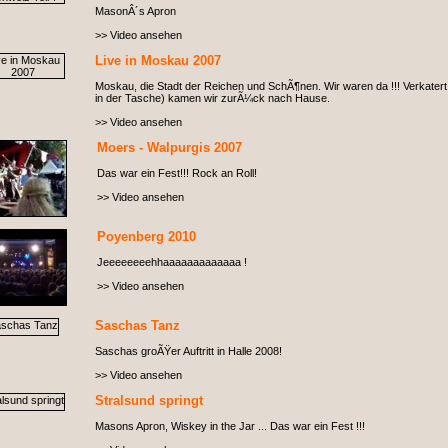
MasonÂ´s Apron
>> Video ansehen
Live in Moskau 2007
Moskau, die Stadt der Reichen und SchÃ¶nen. Wir waren da !!! Verkatert
in der Tasche) kamen wir zurÃ¼ck nach Hause.
>> Video ansehen
Moers - Walpurgis 2007
Das war ein Fest!!! Rock an Roll!
>> Video ansehen
Poyenberg 2010
Jeeeeeeeehhaaaaaaaaaaaaa !
>> Video ansehen
Saschas Tanz
Saschas groÃŸer Auftritt in Halle 2008!
>> Video ansehen
Stralsund springt
Masons Apron, Wiskey in the Jar ... Das war ein Fest !!!