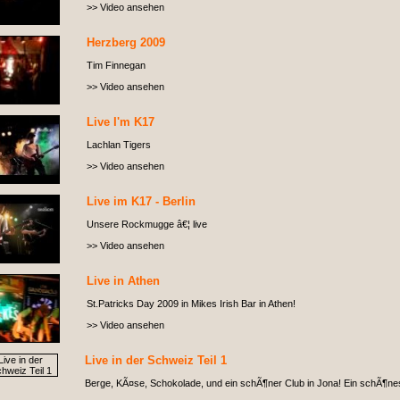
>> Video ansehen
Herzberg 2009
Tim Finnegan
>> Video ansehen
Live I'm K17
Lachlan Tigers
>> Video ansehen
Live im K17 - Berlin
Unsere Rockmugge â€¦ live
>> Video ansehen
Live in Athen
St.Patricks Day 2009 in Mikes Irish Bar in Athen!
>> Video ansehen
Live in der Schweiz Teil 1
Berge, KÃ¤se, Schokolade, und ein schÃ¶ner Club in Jona! Ein schÃ¶nes F