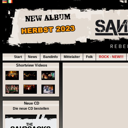
Start
News
Bandinfo
Mittelalter
Folk
ROCK - NEW!!!
Shortview Videos
Neue CD
Die neue CD bestellen