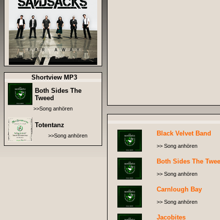
Shortview MP3
Both Sides The
Tweed
>>Song anhören
Totentanz
Black Velvet Band
>>Song anhören
>> Song anhören
Both Sides The Twe
>> Song anhören
Carnlough Bay
>> Song anhören
Jacobites