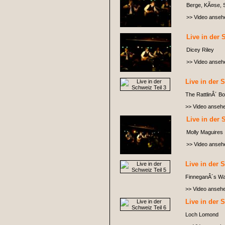
Berge, KÃ¤se, S
>> Video anseh
Live in der 
Dicey Riley
>> Video anseh
Live in der 
The RattlinÂ´ B
>> Video anseh
Live in der 
Molly Maguires
>> Video anseh
Live in der 
FinneganÂ´s W
>> Video anseh
Live in der 
Loch Lomond