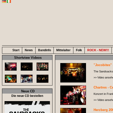
Start
News
Bandinfo
Mittelalter
Folk
ROCK - NEW!!!
Shortview Videos
"Jocobites" 
The Sandsacks i
>> Video anseh
Chartres - Ce
Neue CD
Konzert in Frank
Die neue CD bestellen
>> Video anseh
Herzberg 20