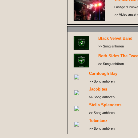
Lustige "Drunke
>> Video anseh
Black Velvet Band
>> Song anhören
Both Sides The Twe
>> Song anhören
Carnlough Bay
>> Song anhören
Jacobites
>> Song anhören
Stella Splendens
>> Song anhören
Totentanz
>> Song anhören