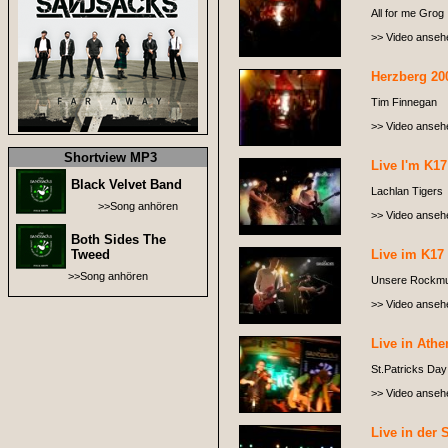
All for me Grog
>> Video anseh
Herzberg 20
Tim Finnegan
>> Video anseh
Shortview MP3
Live I'm K17
Black Velvet Band
Lachlan Tigers
>>Song anhören
>> Video anseh
Both Sides The
Tweed
Live im K17 
>>Song anhören
Unsere Rockmug
>> Video anseh
Live in Athe
St.Patricks Day 
>> Video anseh
Live in der 