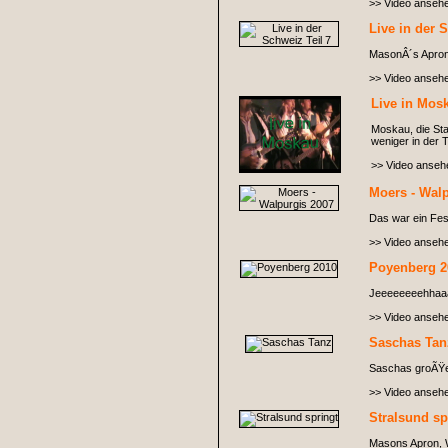
>> Video anseh
Live in der 
MasonÂ´s Apro
>> Video anseh
Live in Mos
Moskau, die Sta
weniger in der
>> Video anseh
Moers - Wal
Das war ein Fest
>> Video anseh
Poyenberg 2
Jeeeeeeeehhaa
>> Video anseh
Saschas Tan
Saschas groÃŸer 
>> Video anseh
Stralsund sp
Masons Apron, Wi