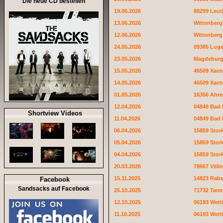
Die neue CD bestellen
19.06.2026
88299 Leut
13.06.2026
Wittenberg
12.06.2026
Wittenberg
24.05.2026
09385 Lug
23.05.2026
Magdebur
15.05.2026
46509 Xant
14.05.2026
46509 Xant
01.05.2026
16356 Ahre
12.04.2026
04849 Bad
Shortview Videos
11.04.2026
04849 Bad
06.04.2026
15859 Sto
05.04.2026
15859 Sto
04.04.2026
15859 Sto
20.03.2026
78667 Villi
15.11.2025
14823 Rab
Facebook
Sandsacks auf Facebook
25.10.2025
71732 Tam
12.10.2025
06193 Wett
11.10.2025
06193 Wett