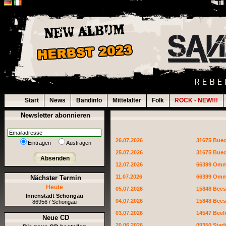
Start
News
Bandinfo
Mittelalter
Folk
ROCK - NEW!!!
Newsletter abonnieren
26.07.2026
31675 Bue
Eintragen
Austragen
25.07.2026
31675 Bue
Absenden
12.07.2026
66399 Omm
11.07.2026
66399 Omm
Nächster Termin
Heute
05.07.2026
15848 Bee
Innenstadt Schongau
04.07.2026
15848 Bee
86956 / Schongau
03.07.2026
14547 Beeli
Neue CD
20.06.2026
09350 Stad