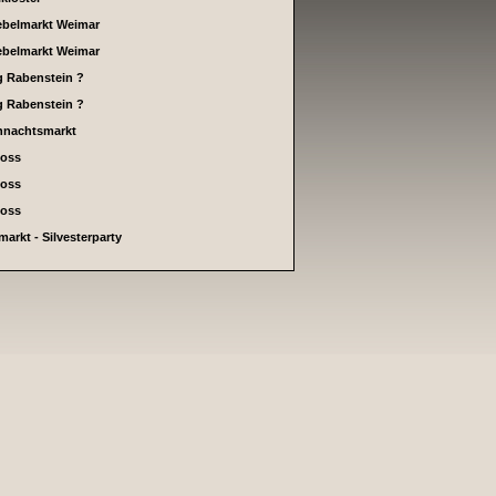
ebelmarkt Weimar
ebelmarkt Weimar
g Rabenstein ?
g Rabenstein ?
hnachtsmarkt
loss
loss
loss
arkt - Silvesterparty