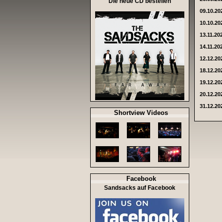
Die neue CD bestellen
09.10.20
10.10.20
13.11.20
14.11.20
12.12.20
18.12.20
19.12.20
20.12.20
31.12.20
Shortview Videos
Facebook
Sandsacks auf Facebook