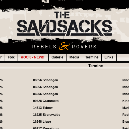
er
Folk
ROCK - NEW!!!
Galerie
Media
Termine
Links
Termine
26
86956 Schongau
Inn
26
86956 Schongau
Inn
26
86956 Schongau
Inn
26
99428 Grammetal
Kin
26
14513 Teltow
Mark
26
16225 Eberswalde
Roc
26
16248 Liepe
Brue
26
06217 Merseburg
Petr