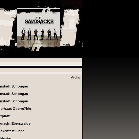
Archiv
enstadt Schongau
enstadt Schongau
enstadt Schongau
derhaus Oberm?hle
tplatz
knacht Eberswalde
ckenfest Liepe
ikloster