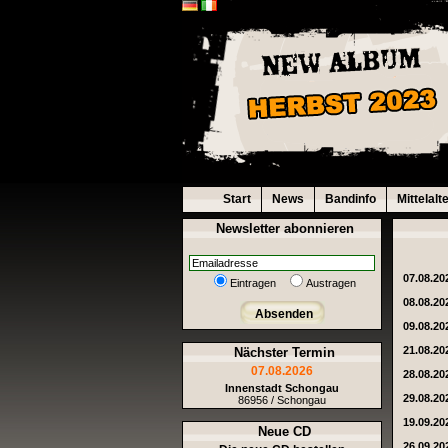
Start
News
Bandinfo
Mittelalt
Newsletter abonnieren
07.08.20
Eintragen
Austragen
08.08.20
Absenden
09.08.20
21.08.20
Nächster Termin
07.08.2026
28.08.20
Innenstadt Schongau
29.08.20
86956 / Schongau
19.09.20
Neue CD
26.09.20