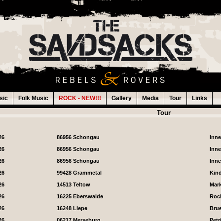
sic
Folk Music
ROCK - NEW!!!
Gallery
Media
Tour
Links
Tour
26
86956 Schongau
Inn
26
86956 Schongau
Inn
26
86956 Schongau
Inn
26
99428 Grammetal
Kin
26
14513 Teltow
Mark
26
16225 Eberswalde
Roc
26
16248 Liepe
Brue
26
06217 Merseburg
Petr