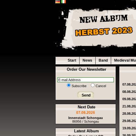
Start
News
Band
Medieval Mu
Order Our Newsletter
07.08.20
Subscribe
Cancel
08.08.20
Send
09.08.20
21.08.20
Next Date
07.08.2026
28.08.20
Innenstadt Schongau
29.08.20
86956 / Schongau
19.09.20
Latest Album
26.09.20