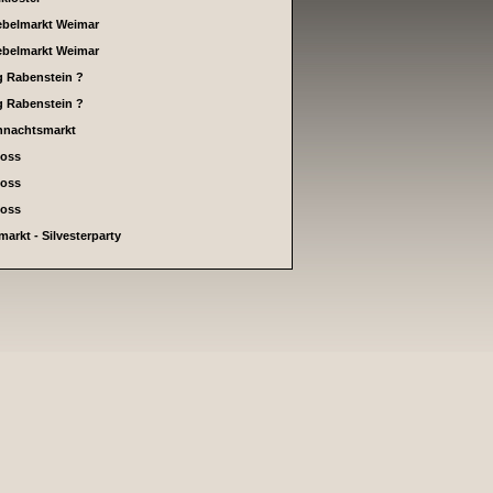
ebelmarkt Weimar
ebelmarkt Weimar
g Rabenstein ?
g Rabenstein ?
hnachtsmarkt
loss
loss
loss
arkt - Silvesterparty