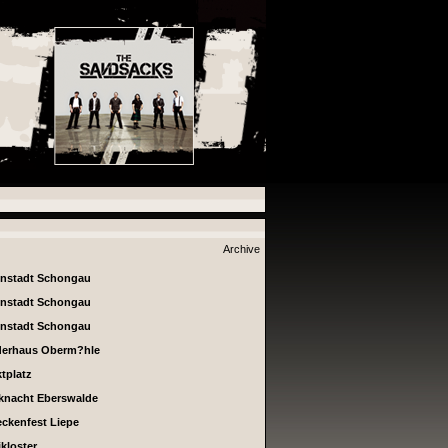
Archive
enstadt Schongau
enstadt Schongau
enstadt Schongau
derhaus Oberm?hle
tplatz
knacht Eberswalde
ckenfest Liepe
ikloster