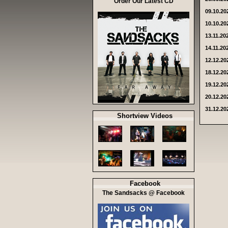
Order Our Latest CD
09.10.20
10.10.20
13.11.20
14.11.20
12.12.20
18.12.20
19.12.20
20.12.20
31.12.20
Shortview Videos
Facebook
The Sandsacks @ Facebook