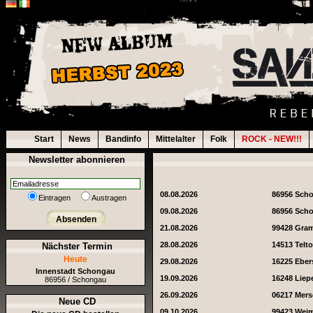
Start
News
Bandinfo
Mittelalter
Folk
ROCK - NEW!!!
Newsletter abonnieren
08.08.2026
86956 Sch
Eintragen
Austragen
09.08.2026
86956 Sch
Absenden
21.08.2026
99428 Gra
28.08.2026
14513 Telt
Nächster Termin
Heute
29.08.2026
16225 Eber
Innenstadt Schongau
19.09.2026
16248 Liep
86956 / Schongau
26.09.2026
06217 Mer
Neue CD
09.10.2026
99423 Wei