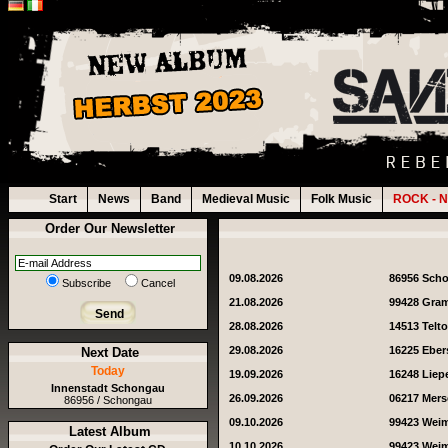
Start
News
Band
Medieval Music
Folk Music
ROCK - N
Order Our Newsletter
09.08.2026
86956 Sch
Subscribe
Cancel
21.08.2026
99428 Gra
Send
28.08.2026
14513 Telt
29.08.2026
16225 Eber
Next Date
Today
19.09.2026
16248 Liep
Innenstadt Schongau
26.09.2026
06217 Mer
86956 / Schongau
09.10.2026
99423 Wei
Latest Album
10.10.2026
99423 Wei