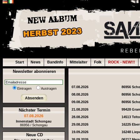
Start
News
Bandinfo
Mittelalter
Folk
ROCK - NEW!!!
Newsletter abonnieren
07.08.2026
86956 Sch
Eintragen
Austragen
08.08.2026
86956 Sch
Absenden
09.08.2026
86956 Sch
21.08.2026
99428 Gra
Nächster Termin
07.08.2026
28.08.2026
14513 Telt
Innenstadt Schongau
29.08.2026
16225 Eber
86956 / Schongau
19.09.2026
16248 Liep
Neue CD
26.09.2026
06217 Mer