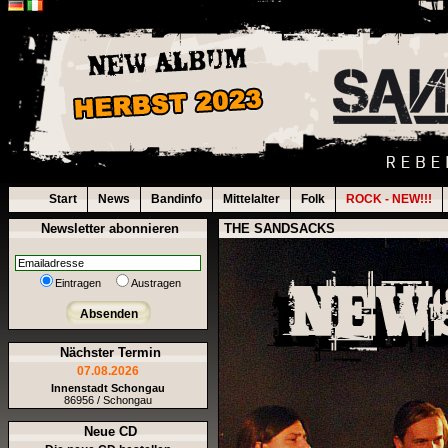
Start
News
Bandinfo
Mittelalter
Folk
ROCK - NEW!!!
Newsletter abonnieren
THE SANDSACKS
Eintragen
Austragen
Absenden
Nächster Termin
07.08.2026
Innenstadt Schongau
86956 / Schongau
Neue CD