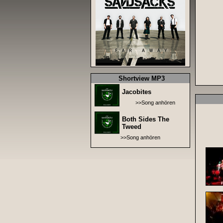
Shortview MP3
Jacobites
>>Song anhören
Both Sides The
Tweed
>>Song anhören