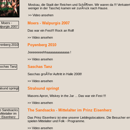
Moskau, die Stadt der Reichen und SchÃ¶nen. Wir waren da !!! Verkatert
weniger in der Tasche) kamen wir zurÃ¼ck nach Hause.
>> Video ansehen
Moers - Walpurgis 2007
Das war ein Fest!!! Rock an Roll!
>> Video ansehen
Poyenberg 2010
Jeeeeeeeehhaaaaaaaaaaaaa !
>> Video ansehen
Saschas Tanz
Saschas groÃŸer Auftritt in Halle 2008!
>> Video ansehen
Stralsund springt
Masons Apron, Wiskey in the Jar ... Das war ein Fest !!!
>> Video ansehen
The Sandsacks - Mittelalter im Prinz Eisenherz
Das Prinz Eisenherz ist eine unserer Lieblingslocations. Die Besucher 
spielen Mittelalter und Folk - Programme.
>> Video ansehen