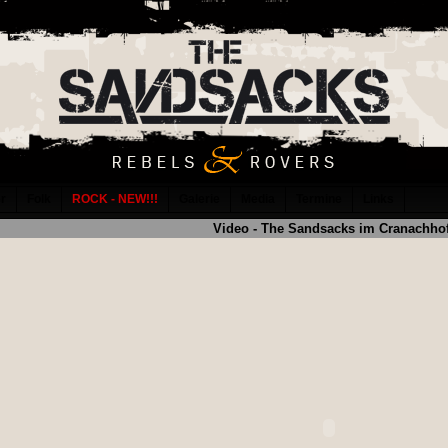
er
Folk
ROCK - NEW!!!
Galerie
Media
Termine
Links
Video - The Sandsacks im Cranachho