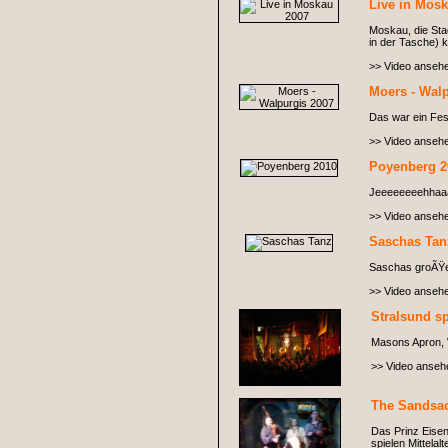
Live in Mos
Moskau, die Sta
in der Tasche)
>> Video anseh
Moers - Wal
Das war ein Fest
>> Video anseh
Poyenberg 2
Jeeeeeeeehhaa
>> Video anseh
Saschas Tan
Saschas groÃŸer 
>> Video anseh
Stralsund sp
Masons Apron, W
>> Video anseh
The Sandsack
Das Prinz Eisen
spielen Mittela