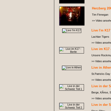
Herzberg 20
Tim Finnegan
>> Video anseh
Live I'm K17
Lachlan Tigers
>> Video anseh
Live im K17 
Unsere Rockmug
>> Video anseh
Live in Athe
St.Patricks Day 
>> Video anseh
Live in der 
Berge, KÃ¤se, S
>> Video anseh
Live in der 