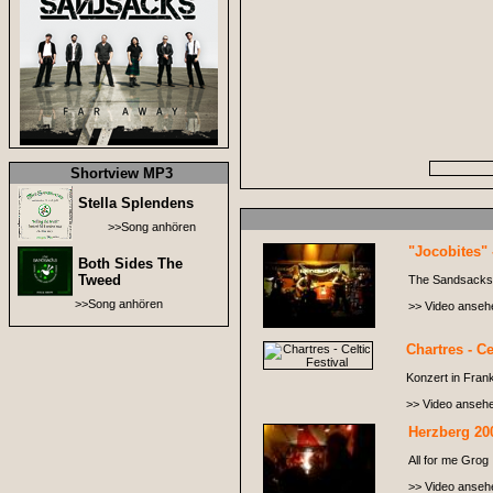
Shortview MP3
Stella Splendens
>>Song anhören
"Jocobites" 
Both Sides The
Tweed
The Sandsacks i
>>Song anhören
>> Video anseh
Chartres - Ce
Konzert in Frank
>> Video anseh
Herzberg 20
All for me Grog
>> Video anseh