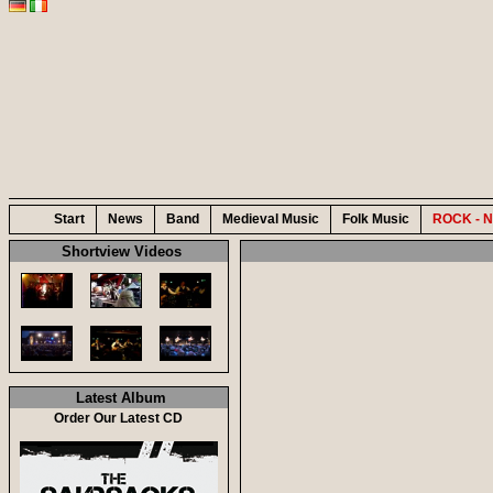
Start
News
Band
Medieval Music
Folk Music
ROCK - N
Shortview Videos
Latest Album
Order Our Latest CD