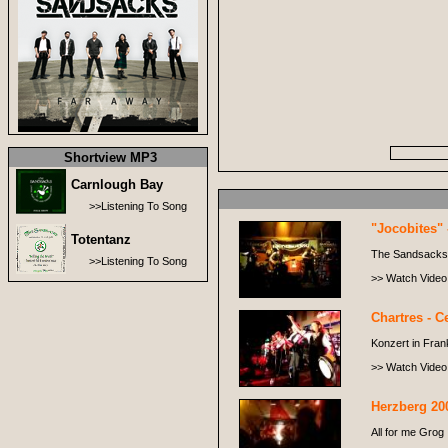
Shortview MP3
Carnlough Bay
>>Listening To Song
"Jocobites" 
Totentanz
The Sandsacks i
>>Listening To Song
>> Watch Video
Chartres - Ce
Konzert in Frank
>> Watch Video
Herzberg 20
All for me Grog