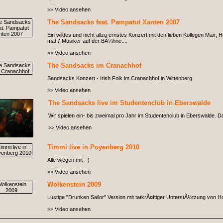
>> Video ansehen
The Sandsacks feat. Pampatut Xanten 2007
Ein wildes und nicht allzu ernstes Konzert mit den lieben Kollegen Max,
mal 7 Musiker auf der BÃ¼hne....
>> Video ansehen
The Sandsacks im Cranachhof
Sandsacks Konzert - Irish Folk im Cranachhof in Wittenberg
>> Video ansehen
The Sandsacks live im Studentenclub in Eberswalde
Wir spielen ein- bis zweimal pro Jahr im Studentenclub in Eberswalde. D
>> Video ansehen
Timmi live in Poyenberg 2010
Alle wiegen mit :-)
>> Video ansehen
Wolkenstein 2009
Lustige "Drunken Sailor" Version mit tatkrÃ¤ftiger UnterstÃ¼tzung von H
>> Video ansehen