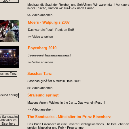
Moskau, die Stadt der Reichen und SchÃ¶nen. Wir waren da !!! Verkatert
in der Tasche) kamen wir zurÃ¼ck nach Hause.
>> Video ansehen
Moers - Walpurgis 2007
Das war ein Fest!!! Rock an Roll!
>> Video ansehen
Poyenberg 2010
Jeeeeeeeehhaaaaaaaaaaaaa !
>> Video ansehen
Saschas Tanz
Saschas groÃŸer Auftritt in Halle 2008!
>> Video ansehen
Stralsund springt
Masons Apron, Wiskey in the Jar ... Das war ein Fest !!!
>> Video ansehen
The Sandsacks - Mittelalter im Prinz Eisenherz
Das Prinz Eisenherz ist eine unserer Lieblingslocations. Die Besucher 
spielen Mittelalter und Folk - Programme.