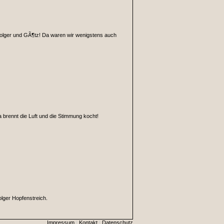
 Holger und GÃ¶tz! Da waren wir wenigstens auch
a brennt die Luft und die Stimmung kocht!
olger Hopfenstreich.
Impressum
|
Kontakt
|
Datenschutz