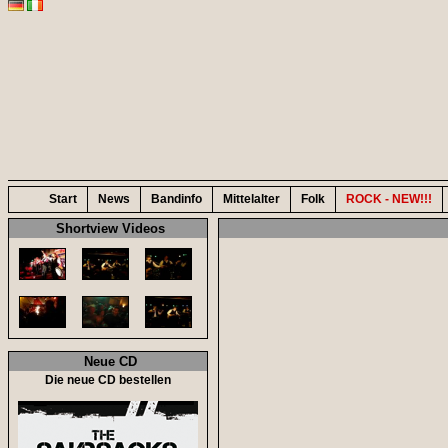
Start
News
Bandinfo
Mittelalter
Folk
ROCK - NEW!!!
Shortview Videos
Neue CD
Die neue CD bestellen