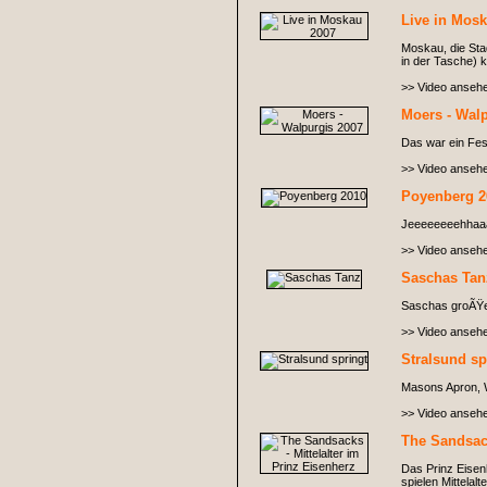
Live in Mos
Moskau, die Sta
in der Tasche)
>> Video anseh
Moers - Wal
Das war ein Fest
>> Video anseh
Poyenberg 2
Jeeeeeeeehhaa
>> Video anseh
Saschas Tan
Saschas groÃŸer 
>> Video anseh
Stralsund sp
Masons Apron, Wi
>> Video anseh
The Sandsack
Das Prinz Eisen
spielen Mittelal