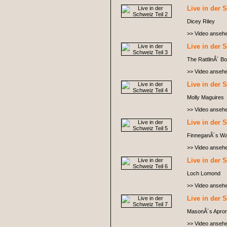
Live in der 
Dicey Riley
>> Video anseh
Live in der 
The RattlinÂ´ B
>> Video anseh
Live in der 
Molly Maguires
>> Video anseh
Live in der 
FinneganÂ´s W
>> Video anseh
Live in der 
Loch Lomond
>> Video anseh
Live in der 
MasonÂ´s Apro
>> Video anseh