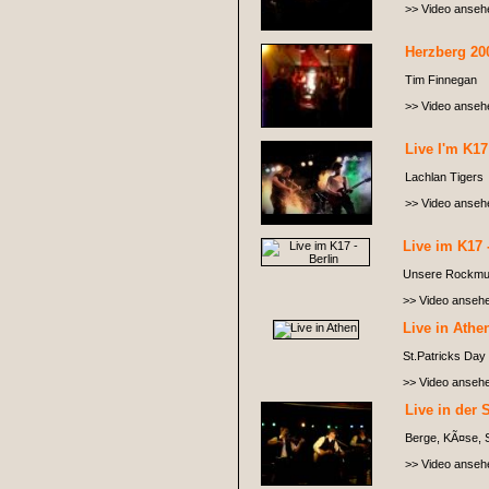
>> Video anseh
Herzberg 20
Tim Finnegan
>> Video anseh
Live I'm K17
Lachlan Tigers
>> Video anseh
Live im K17 
Unsere Rockmug
>> Video anseh
Live in Athe
St.Patricks Day 
>> Video anseh
Live in der 
Berge, KÃ¤se, S
>> Video anseh