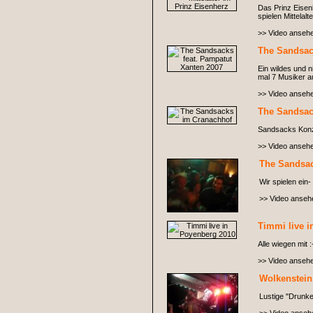
Das Prinz Eisen
spielen Mittelal
>> Video anseh
The Sandsac
Ein wildes und 
mal 7 Musiker a
>> Video anseh
The Sandsac
Sandsacks Konze
>> Video anseh
The Sandsac
Wir spielen ein
>> Video anseh
Timmi live 
Alle wiegen mit :
>> Video anseh
Wolkenstein
Lustige "Drunke