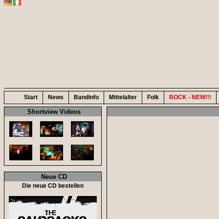
Start
News
Bandinfo
Mittelalter
Folk
ROCK - NEW!!!
Shortview Videos
Neue CD
Die neue CD bestellen