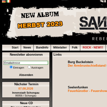
Start
News
Bandinfo
Mittelalter
Folk
ROCK - NEW!!!
Newsletter abonnieren
Links
Burg Buckelstein
Der Armbrustschießstand f
Eintragen
Austragen
Absenden
Nächster Termin
Seelenfunken
07.08.2026
Feuerkünstler - Feuershow
Innenstadt Schongau
86956 / Schongau
Neue CD