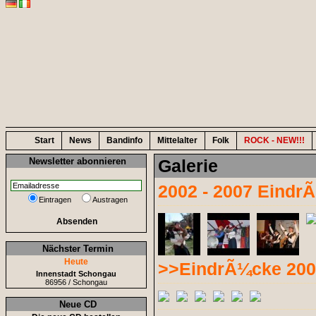
Start
News
Bandinfo
Mittelalter
Folk
ROCK - NEW!!!
Newsletter abonnieren
Galerie
2002 - 2007 Eindr
Eintragen
Austragen
Absenden
Nächster Termin
Heute
>>EindrÃ¼cke 200
Innenstadt Schongau
86956 / Schongau
Neue CD