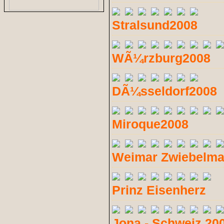
Stralsund2008
WÃ¼rzburg2008
DÃ¼sseldorf2008
Miroque2008
Weimar Zwiebelma
Prinz Eisenherz
Jona - Schweiz 20