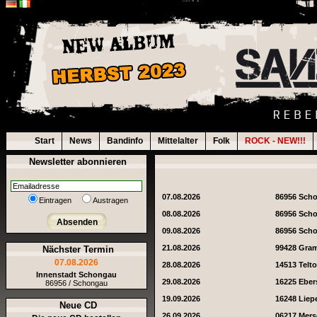
Start
News
Bandinfo
Mittelalter
Folk
ROCK - NEW!!!
Newsletter abonnieren
07.08.2026
86956 Sch
Eintragen
Austragen
08.08.2026
86956 Sch
Absenden
09.08.2026
86956 Sch
21.08.2026
99428 Gra
Nächster Termin
07.08.2026
28.08.2026
14513 Telt
Innenstadt Schongau
29.08.2026
16225 Eber
86956 / Schongau
19.09.2026
16248 Liep
Neue CD
26.09.2026
06217 Mer