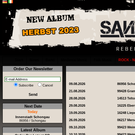
Start
News
Band
Medieval Music
Folk Music
ROCK - N
Order Our Newsletter
09.08.2026
86956 Sch
Subscribe
Cancel
21.08.2026
99428 Gra
Send
28.08.2026
14513 Telt
29.08.2026
16225 Eber
Next Date
Today
19.09.2026
16248 Liep
Innenstadt Schongau
26.09.2026
06217 Mer
86956 / Schongau
09.10.2026
99423 Wei
Latest Album
10.10.2026
99423 Wei