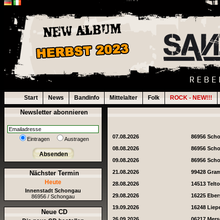
Start
News
Bandinfo
Mittelalter
Folk
ROCK - NEW!!!
Newsletter abonnieren
07.08.2026
86956 Sch
Eintragen
Austragen
08.08.2026
86956 Sch
Absenden
09.08.2026
86956 Sch
21.08.2026
99428 Gra
Nächster Termin
Heute
28.08.2026
14513 Telt
Innenstadt Schongau
29.08.2026
16225 Eber
86956 / Schongau
19.09.2026
16248 Liep
Neue CD
26.09.2026
06217 Mer