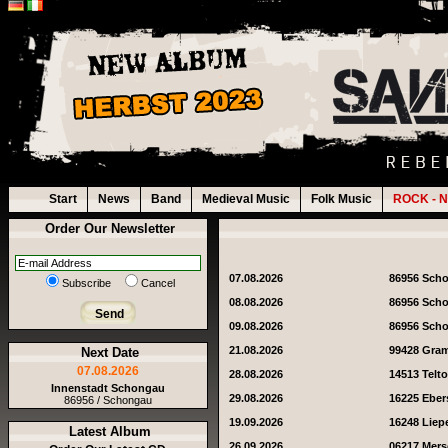
Start
News
Band
Medieval Music
Folk Music
ROCK - N
Order Our Newsletter
07.08.2026
86956 Sch
Subscribe
Cancel
08.08.2026
86956 Sch
Send
09.08.2026
86956 Sch
21.08.2026
99428 Gra
Next Date
07.08.2026
28.08.2026
14513 Telt
Innenstadt Schongau
29.08.2026
16225 Eber
86956 / Schongau
19.09.2026
16248 Liep
Latest Album
26.09.2026
06217 Mer